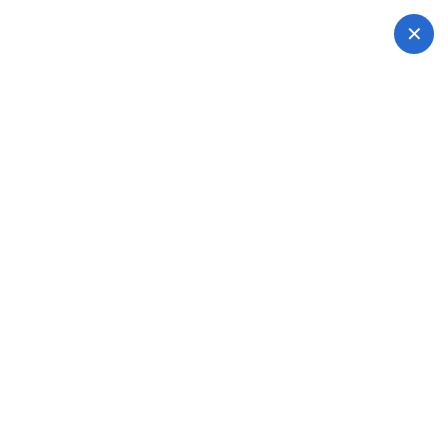
登录平台
✕
✕
华为60对比苹果15，影像
表现，差距明显
2026-05-20
澳门威尼斯人娱乐场
华为手机
精选摘要
华为60对比苹果15，影像表现，差距明显 华为